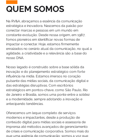
QUEM SOMOS
Na RV&A, abraçamos a essência da comunicação
estratégica e inovadora. Nascemos da paixão por
conectar marcas e pessoas em um mundo em
constante evolução. Desde nossa origem, em 1987,
fomos pioneiros em identificar novas formas de
impactar e conectar. Hoje, estamos firmemente
enraizados no cenário atual da comunicação, no qual a
agilidade, a criatividade e a relevância são a base do
nosso DNA.
Nosso legado é construído sobre a base sólida da
inovação e do planejamento estratégico com forte
influência na mídia. Estamos imersos no coração
pulsante das mídias sociais, da comunicação digital e
das estratégias disruptivas. Com escritórios
estratégicos em pontos-chave, como São Paulo, Rio
de Janeiro e Brasília, somos uma ponte entre a solidez
e a modernidade, sempre adotando a inovação e
antecipando tendências.
Oferecemos um leque completo de serviços
modernos e impactantes, desde a produção de
conteúdo digital para mídias sociais e assessoria de
imprensa até métodos avançados de gerenciamento
de crises e comunicação corporativa. Somos mais do
que uma agência de comunicação; somos a voz que